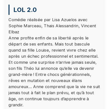
Le visionnage de cette vidéo peut entraîner le
LOL 2.0
placement de cookies par le fournisseur de la
plateforme vidéo vers laquelle vous serez
Comédie réalisée par Lisa Azuelos avec
redirigé(e). Étant donné votre refus du dépôt de
Sophie Marceau, Thais Alessandrin, Vincent
cookies que vous avez exprimé, afin de
Elbaz
respecter votre choix, nous avons bloqué la
Anne profite enfin de sa liberté après le
lecture de cette vidéo. Si vous souhaitez
départ de ses enfants. Mais tout bascule
continuer et lire la vidéo, vous devez nous
quand sa fille Louise, revient vivre chez elle
donner votre consentement en cliquant sur le
après un échec professionnel et sentimental.
bouton ci-dessous.
Et comme une surprise n’arrive jamais seule,
J'accepte - Lancer la vidéo
son fils Théo lui annonce qu’elle va devenir
grand-mère ! Entre chocs générationnels,
rêves en mutation et nouveaux élans
amoureux… Anne comprend que la vie ne suit
jamais tout à fait le plan prévu, et qu’à tout
âge, on continue toujours d’apprendre à
grandir.