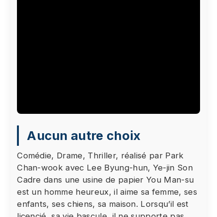
Le visionnage de cette vidéo peut entraîner le
Aucun autre choix
placement de cookies par le fournisseur de la
plateforme vidéo vers laquelle vous serez
Comédie, Drame, Thriller, réalisé par Park
redirigé(e). Étant donné votre refus du dépôt de
Chan-wook avec Lee Byung-hun, Ye-jin Son
cookies que vous avez exprimé, afin de
Cadre dans une usine de papier You Man-su
respecter votre choix, nous avons bloqué la
est un homme heureux, il aime sa femme, ses
lecture de cette vidéo. Si vous souhaitez
enfants, ses chiens, sa maison. Lorsqu’il est
continuer et lire la vidéo, vous devez nous
licencié, sa vie bascule, il ne supporte pas
donner votre consentement en cliquant sur le