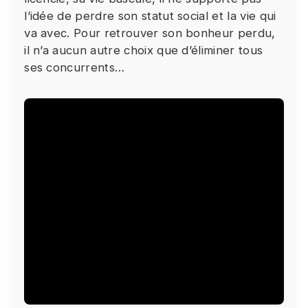
l’idée de perdre son statut social et la vie qui
bouton ci-dessous.
va avec. Pour retrouver son bonheur perdu,
J'accepte - Lancer la vidéo
il n’a aucun autre choix que d’éliminer tous
ses concurrents…