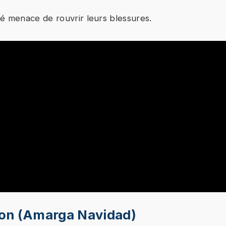
é menace de rouvrir leurs blessures.
 de cette vidéo peut entraîner le placement de cookies p
ion (Amarga Navidad)
de la plateforme vidéo vers laquelle vous serez redirigé(