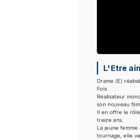
Le visionnage
L'Etre ai
fournisseur 
Drame (E) réali
Étant donné 
Foïs
de respecter
Réalisateur mon
vous souhait
son nouveau film
co
Il en offre le rôl
treize ans.
La jeune femme a
tournage, elle v