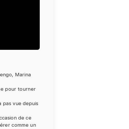
ar le
e).
uengo, Marina
afin
. Si
ne pour tourner
tre
n’a pas vue depuis
occasion de ce
idérer comme un