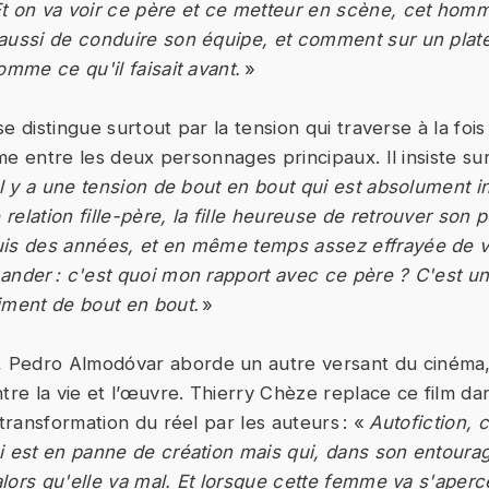
t on va voir ce père et ce metteur en scène, cet homm
aussi de conduire son équipe, et comment sur un plateau
omme ce qu'il faisait avant.
»
 se distingue surtout par la tension qui traverse à la fois
time entre les deux personnages principaux. Il insiste s
Il y a une tension de bout en bout qui est absolument i
elation fille-père, la fille heureuse de retrouver son 
is des années, et en même temps assez effrayée de v
ander : c'est quoi mon rapport avec ce père ? C'est un
iment de bout en bout.
»
, Pedro Almodóvar aborde un autre versant du cinéma,
tre la vie et l’œuvre. Thierry Chèze replace ce film da
 transformation du réel par les auteurs : «
Autofiction, c
i est en panne de création mais qui, dans son entoura
 alors qu'elle va mal. Et lorsque cette femme va s'apercev