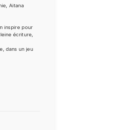
ie, Aitana
afin
. Si
tre
n inspire pour
leine écriture,
e, dans un jeu