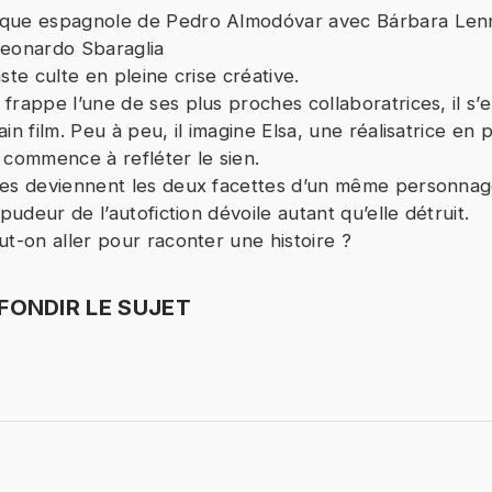
que espagnole de Pedro Almodóvar avec Bárbara Lenn
votre refus du dépôt de cookies que vous avez exprimé, 
Leonardo Sbaraglia
 votre choix, nous avons bloqué la lecture de cette vidéo
aste culte en pleine crise créative.
ez continuer et lire la vidéo, vous devez nous donner vo
frappe l’une de ses plus proches collaboratrices, il s’e
nsentement en cliquant sur le bouton ci-dessous.
in film. Peu à peu, il imagine Elsa, une réalisatrice en p
commence à refléter le sien.
J'accepte - Lancer la vidéo
tes deviennent les deux facettes d’un même personnag
mpudeur de l’autofiction dévoile autant qu’elle détruit.
ut-on aller pour raconter une histoire ?
ONDIR LE SUJET