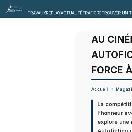
TRAVAUX
REPLAY
ACTUALITÉ
TRAFIC
RETROUVER UN T
AU CINÉ
AUTOFIC
FORCE 
Accueil
Magaz
La compétiti
l’honneur av
explore une r
Autofiction 