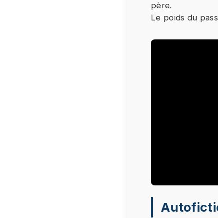
père.
Le poids du pass
Le visionnage
Autofict
fournisseur 