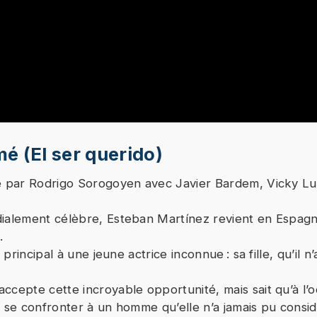
 de cette vidéo peut entraîner le placement de cookies p
mé (El ser querido)
de la plateforme vidéo vers laquelle vous serez redirigé(
sé par Rodrigo Sorogoyen avec Javier Bardem, Vicky L
votre refus du dépôt de cookies que vous avez exprimé, 
 votre choix, nous avons bloqué la lecture de cette vidéo
dialement célèbre, Esteban Martínez revient en Espag
ez continuer et lire la vidéo, vous devez nous donner vo
.
nsentement en cliquant sur le bouton ci-dessous.
e principal à une jeune actrice inconnue : sa fille, qu’il 
J'accepte - Lancer la vidéo
ccepte cette incroyable opportunité, mais sait qu’à l’
a se confronter à un homme qu’elle n’a jamais pu cons