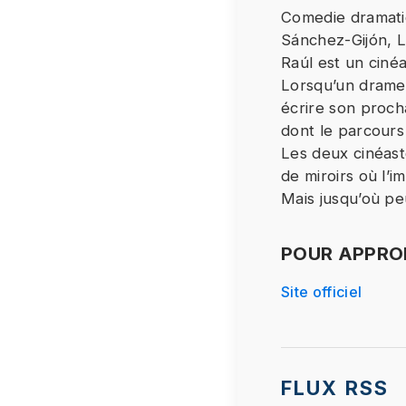
Comedie dramati
Étant donné 
Sánchez-Gijón, 
de respecter
Raúl est un ciné
vous souhait
Lorsqu’un drame 
co
écrire son procha
dont le parcours 
Les deux cinéas
de miroirs où l’i
Mais jusqu’où pe
POUR APPROF
Site officiel
FLUX RSS