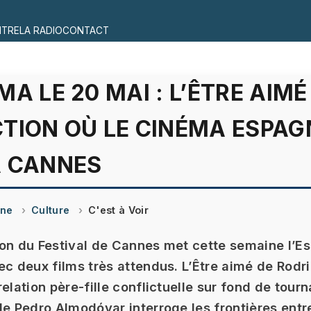
ITRE
LA RADIO
CONTACT
MA LE 20 MAI : L’ÊTRE AIMÉ
TION OÙ LE CINÉMA ESPAG
À CANNES
ine
Culture
C'est à Voir
on du Festival de Cannes met cette semaine l’E
ec deux films très attendus. L’Être aimé de Rod
elation père-fille conflictuelle sur fond de tour
de Pedro Almodóvar interroge les frontières entre