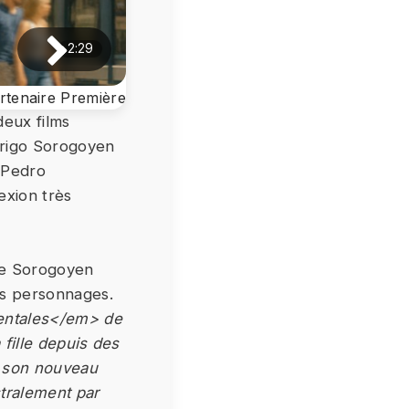
2:29
deux films
drigo Sorogoyen
e Pedro
lexion très
 de Sorogoyen
ses personnages.
mentales</em> de
 fille depuis des
ns son nouveau
tralement par