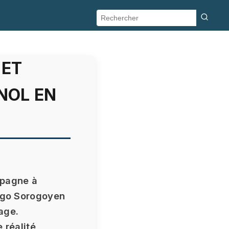
 ET
NOL EN
spagne à
rigo Sorogoyen
nage.
 réalité