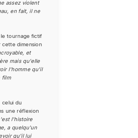
e assez violent
, en fait, il ne
 le tournage fictif
ur cette dimension
ncroyable, et
père mais qu'elle
oir l'homme qu'il
 film
 celui du
ns une réflexion
'est l'histoire
ge, a quelqu'un
oir qu'il lui