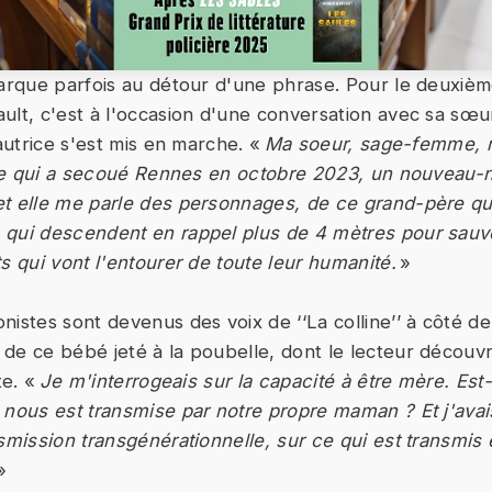
barque parfois au détour d'une phrase. Pour le deuxiè
ult, c'est à l'occasion d'une conversation avec sa sœ
'autrice s'est mis en marche. «
Ma soeur, sage-femme, 
ible qui a secoué Rennes en octobre 2023, un nouveau-
t elle me parle des personnages, de ce grand-père qu
qui descendent en rappel plus de 4 mètres pour sauve
s qui vont l'entourer de toute leur humanité.
»
istes sont devenus des voix de ‘‘La colline’’ à côté de
de ce bébé jeté à la poubelle, dont le lecteur découvre
te. «
Je m'interrogeais sur la capacité à être mère. Est
 nous est transmise par notre propre maman ? Et j'avai
smission transgénérationnelle, sur ce qui est transmis 
»