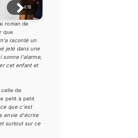
4:18
me roman de
ur que
m'a raconté un
né jeté dans une
i sonne l'alarme,
r cet enfant et
 celle de
 petit à petit
-ce que c'est
s envie d'écrire
et surtout sur ce