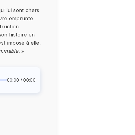
ui lui sont chers
ivre emprunte
struction
son histoire en
est imposé à elle.
ommable.
»
00:00 / 00:00