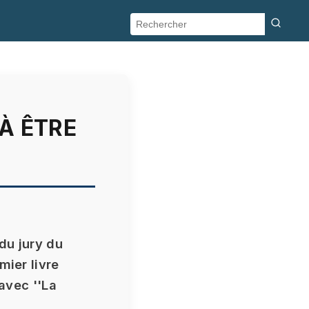
À ÊTRE
 du jury du
mier livre
 avec ''La