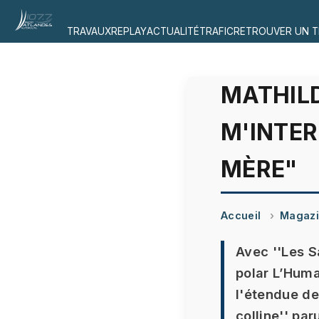
TRAVAUX
REPLAY
ACTUALITÉ
TRAFIC
RETROUVER UN T
MATHILD
M'INTER
MÈRE"
Accueil
Magaz
Avec ''Les Sa
polar L’Huma
l'étendue de 
colline'' par