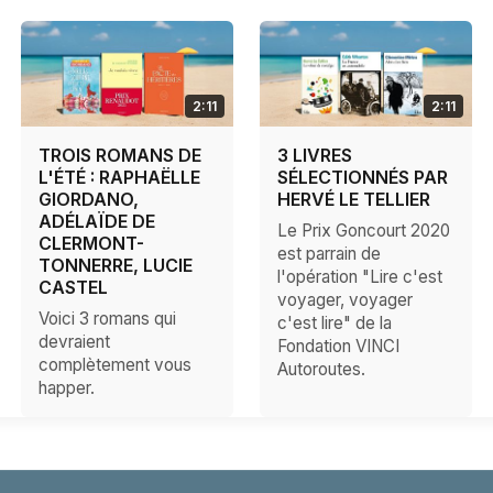
2:11
2:11
TROIS ROMANS DE
3 LIVRES
L'ÉTÉ : RAPHAËLLE
SÉLECTIONNÉS PAR
GIORDANO,
HERVÉ LE TELLIER
ADÉLAÏDE DE
Le Prix Goncourt 2020
CLERMONT-
est parrain de
TONNERRE, LUCIE
l'opération "Lire c'est
CASTEL
voyager, voyager
Voici 3 romans qui
c'est lire" de la
devraient
Fondation VINCI
complètement vous
Autoroutes.
happer.