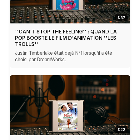
1:37
''CAN'T STOP THE FEELING'' : QUAND LA
POP BOOSTE LE FILM D'ANIMATION ''LES
TROLLS''
Justin Timberlake était déjà N°1 lorsqu'il a été
choisi par DreamWorks.
1:22