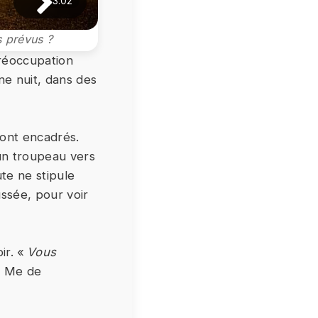
3:02
s prévus ?
préoccupation
ne nuit, dans des
ont encadrés.
un troupeau vers
te ne stipule
ussée, pour voir
ir. «
Vous
e Me de