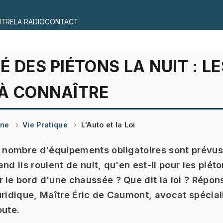
ITRE
LA RADIO
CONTACT
É DES PIÉTONS LA NUIT : LE
 À CONNAÎTRE
ine
Vie Pratique
L'Auto et la Loi
n nombre d'équipements obligatoires sont prévus
nd ils roulent de nuit, qu'en est-il pour les piét
 le bord d'une chaussée ? Que dit la loi ? Répon
uridique, Maître Éric de Caumont, avocat spécial
oute.