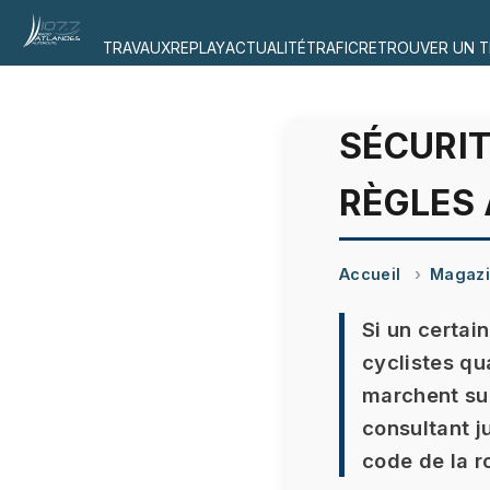
TRAVAUX
REPLAY
ACTUALITÉ
TRAFIC
RETROUVER UN T
SÉCURIT
RÈGLES
Accueil
Magaz
Si un certai
cyclistes qua
marchent sur
consultant j
code de la r