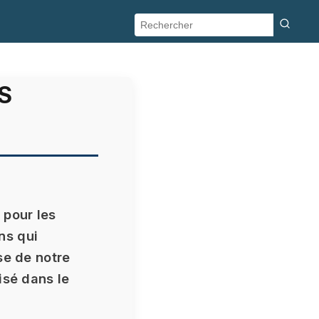
S
 pour les
ons qui
se de notre
isé dans le