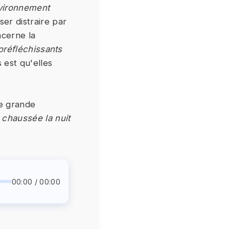
nvironnement
er distraire par
ncerne la
oréfléchissants
 est qu'elles
de grande
 chaussée la nuit
00:00 / 00:00