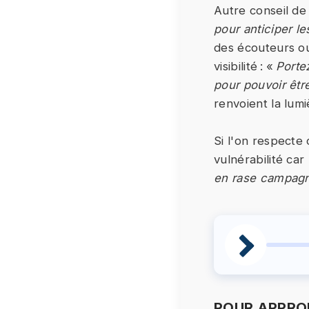
Autre conseil de 
pour anticiper l
des écouteurs ou
visibilité : «
Porte
pour pouvoir être
renvoient la lum
Si l'on respecte
vulnérabilité ca
en rase campagne
POUR APPROF